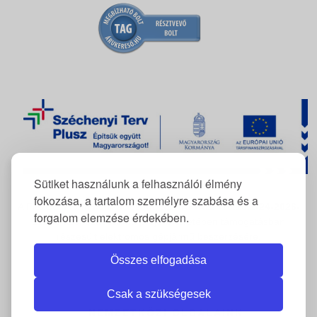
Sütiket használunk a felhasználói élmény
fokozása, a tartalom személyre szabása és a
A FlexCom Kommunikációs Kft. az
RRF-REP-10.10.1-24-2026-
forgalom elemzése érdekében.
11222
azonosítószámú projekt keretében támogatásban
részesült elektromos gépjármű beszerzésére.
Összes elfogadása
Csak a szükségesek
NEMZETKÖZI OLDALAINK