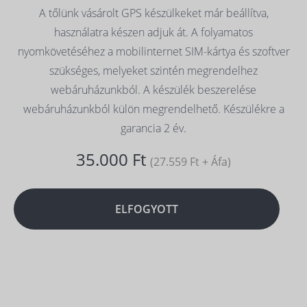
A tőlünk vásárolt GPS készülkeket már beállítva,
használatra készen adjuk át. A folyamatos
nyomkövetéséhez a mobilinternet SIM-kártya és szoftver
szükséges, melyeket szintén megrendelhez
webáruházunkból. A készülék beszerelése
webáruházunkból külön megrendelhető. Készülékre a
garancia 2 év.
35.000 Ft
(27.559 Ft + Áfa)
ELFOGYOTT