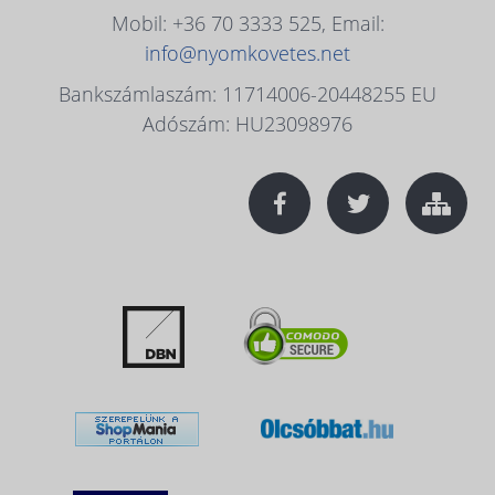
Mobil: +36 70 3333 525, Email:
info@nyomkovetes.net
Bankszámlaszám: 11714006-20448255 EU
Adószám: HU23098976