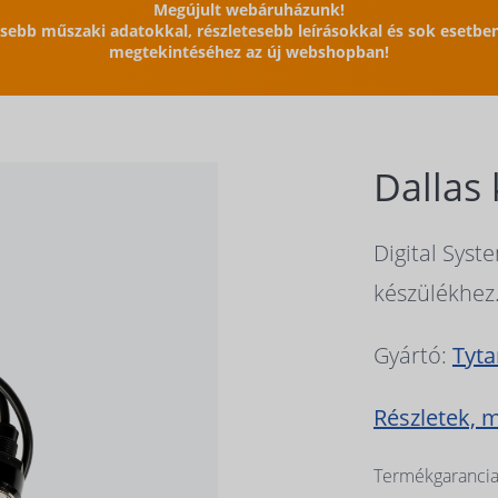
Megújult webáruházunk!
issebb műszaki adatokkal, részletesebb leírásokkal és sok esetb
megtekintéséhez az új webshopban!
Dallas 
Digital Sys
készülékhez.
Gyártó:
Tyt
Részletek, 
Termékgarancia