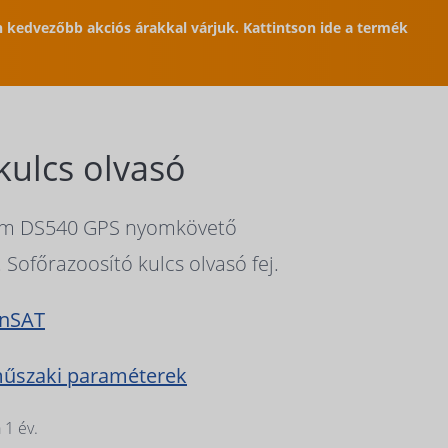
en kedvezőbb akciós árakkal várjuk. Kattintson ide a termék
kulcs olvasó
tem DS540 GPS nyomkövető
 Sofőrazoosító kulcs olvasó fej.
anSAT
műszaki paraméterek
 1 év.