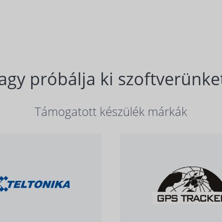
agy próbálja ki szoftverünket
Támogatott készülék márkák