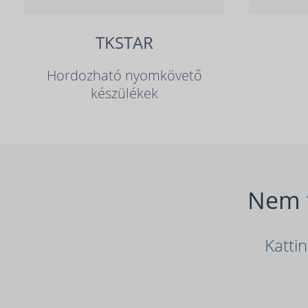
TKSTAR
Hordozható nyomkövető
készülékek
Nem t
Katti