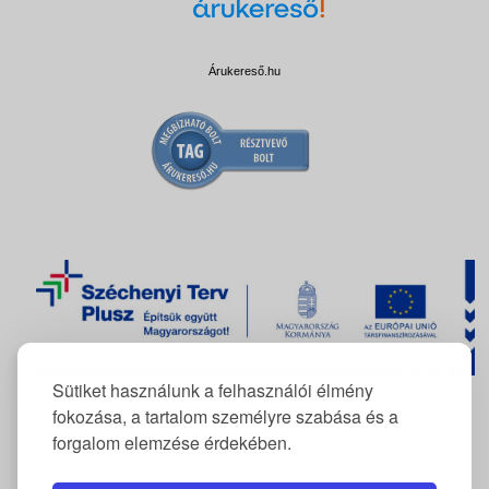
Árukereső.hu
Sütiket használunk a felhasználói élmény
fokozása, a tartalom személyre szabása és a
A FlexCom Kommunikációs Kft. az
RRF-REP-10.10.1-24-2026-
forgalom elemzése érdekében.
11222
azonosítószámú projekt keretében támogatásban
részesült elektromos gépjármű beszerzésére.