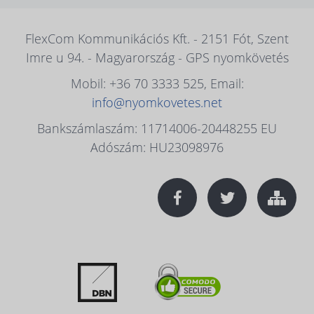
FlexCom Kommunikációs Kft. - 2151 Fót, Szent
Imre u 94. - Magyarország - GPS nyomkövetés
Mobil: +36 70 3333 525, Email:
info@nyomkovetes.net
Bankszámlaszám: 11714006-20448255 EU
Adószám: HU23098976