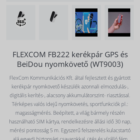
FLEXCOM FB222 kerékpár GPS és
BeiDou nyomkövető (WT9003)
FlexCom Kommunikációs Kft. által fejlesztett és gyártott
kerékpár nyomkövető készülék azonnali elmozdulás-,
digitális kerítés-, alacsony akkumulátorszint- riasztással.
Térképes valós idejű nyomkövetés, sportfunkciók pl.:
magasságmérés. Beépített, a világ bármely részén
használható SIM kártya, rendelkezésre állási idő 30 nap,
mérési pontosság 5 m. Egyszerű felszerelés kulacstartó
alá egyedi biztonsági csavarokkal, ütés és vízálló fém