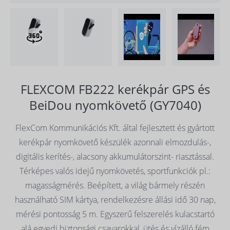
FLEXCOM FB222 kerékpár GPS és
BeiDou nyomkövető (GY7040)
FlexCom Kommunikációs Kft. által fejlesztett és gyártott
kerékpár nyomkövető készülék azonnali elmozdulás-,
digitális kerítés-, alacsony akkumulátorszint- riasztással.
Térképes valós idejű nyomkövetés, sportfunkciók pl.:
magasságmérés. Beépített, a világ bármely részén
használható SIM kártya, rendelkezésre állási idő 30 nap,
mérési pontosság 5 m. Egyszerű felszerelés kulacstartó
alá egyedi biztonsági csavarokkal, ütés és vízálló fém