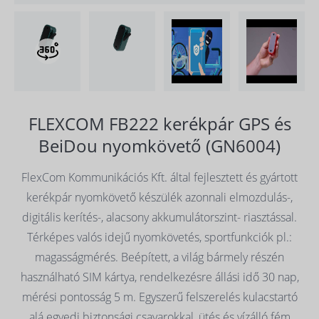
FLEXCOM FB222 kerékpár GPS és
BeiDou nyomkövető (GN6004)
FlexCom Kommunikációs Kft. által fejlesztett és gyártott
kerékpár nyomkövető készülék azonnali elmozdulás-,
digitális kerítés-, alacsony akkumulátorszint- riasztással.
Térképes valós idejű nyomkövetés, sportfunkciók pl.:
magasságmérés. Beépített, a világ bármely részén
használható SIM kártya, rendelkezésre állási idő 30 nap,
mérési pontosság 5 m. Egyszerű felszerelés kulacstartó
alá egyedi biztonsági csavarokkal, ütés és vízálló fém