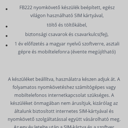
FB222 nyomkövető készülék beépített, egész
világon használható SIM kártyával,
töltő és töltőkábel,
biztonsági csavarok és csavarkulcs(fej),
1 év előfizetés a magyar nyelvű szoftverre, asztali
gépre és mobiltelefonra (évente megújítható)
A készüléket beállítva, használatra készen adjuk át. A
folyamatos nyomkövetéshez számítógépes vagy
mobiltelefonos internetkapcsolat szükséges. A
készüléket önmagában nem árusítjuk, kizárólag az
általunk biztosított internetes SIM-kártyával és
nyomkövető szolgáltatással együtt vásárolható meg.
Az egy év letelte után a SIM-kártya és a szoftver