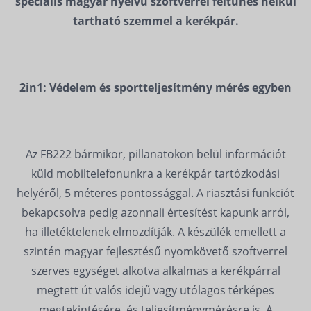
speciális magyar nyelvű szoftverrel feltűnés nélkül
tartható szemmel a kerékpár.
2in1: Védelem és sportteljesítmény mérés egyben
Az FB222 bármikor, pillanatokon belül információt
küld mobiltelefonunkra a kerékpár tartózkodási
helyéről, 5 méteres pontossággal. A riasztási funkciót
bekapcsolva pedig azonnali értesítést kapunk arról,
ha illetéktelenek elmozdítják. A készülék emellett a
szintén magyar fejlesztésű nyomkövető szoftverrel
szerves egységet alkotva alkalmas a kerékpárral
megtett út valós idejű vagy utólagos térképes
megtekintésére, és teljesítménymérésre is. A