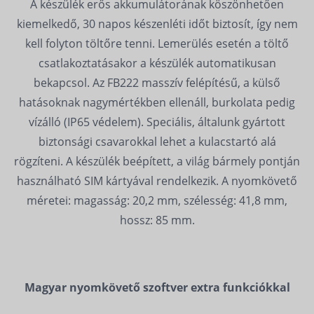
A készülék erős akkumulátorának köszönhetően
kiemelkedő, 30 napos készenléti időt biztosít, így nem
kell folyton töltőre tenni. Lemerülés esetén a töltő
csatlakoztatásakor a készülék automatikusan
bekapcsol. Az FB222 masszív felépítésű, a külső
hatásoknak nagymértékben ellenáll, burkolata pedig
vízálló (IP65 védelem). Speciális, általunk gyártott
biztonsági csavarokkal lehet a kulacstartó alá
rögzíteni. A készülék beépített, a világ bármely pontján
használható SIM kártyával rendelkezik. A nyomkövető
méretei: magasság: 20,2 mm, szélesség: 41,8 mm,
hossz: 85 mm.
Magyar nyomkövető szoftver extra funkciókkal