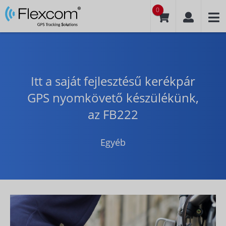
0
Itt a saját fejlesztésű kerékpár
GPS nyomkövető készülékünk,
az FB222
Egyéb