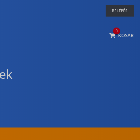
BELÉPÉS
0
KOSÁR
ek