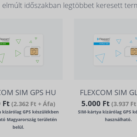
elmúlt időszakban legtöbbet keresett ter
COM SIM GPS HU
FLEXCOM SIM G
0 Ft
5.000 Ft
(2.362 Ft + Áfa)
(3.937 Ft
a kizárólag GPS készülékben
SIM-kártya kizárólag GPS k
ató Magyarország területén
használható.
belül.