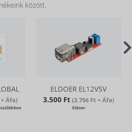
mékeink között.
LOBAL
ELDOER EL12V5V
3.500 Ft
 + Áfa)
(2.756 Ft + Áfa)
észülékben
Eldoer