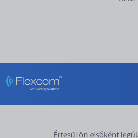
Értesüljön elsőként legúj