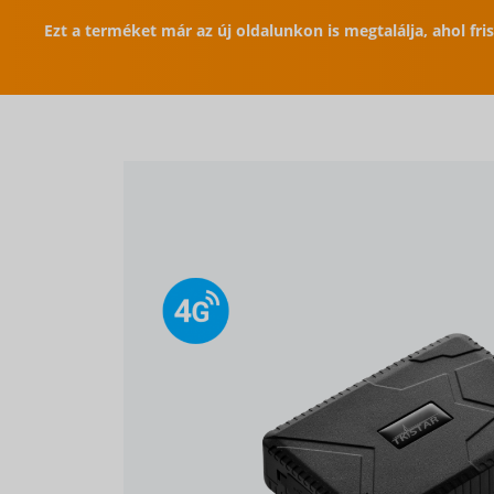
Ezt a terméket már az új oldalunkon is megtalálja, ahol fr