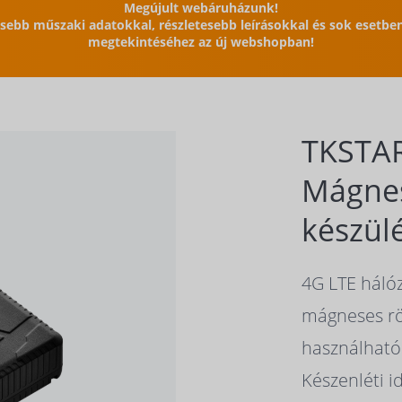
Megújult webáruházunk!
issebb műszaki adatokkal, részletesebb leírásokkal és sok esetb
megtekintéséhez az új webshopban!
TKSTAR
Mágne
készül
4G LTE háló
mágneses rög
használható
Készenléti i