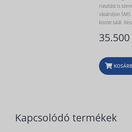
riasztást is sze
vásároljon SMS 
között talál. Ké
35.500
KOSÁR
Kapcsolódó termékek