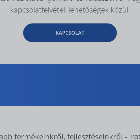
kapcsolatfelvételi lehetőségek közül!
KAPCSOLAT
abb termékeinkről, fejlesztéseinkről - ira