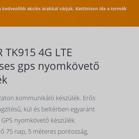
en kedvezőbb akciós árakkal várjuk. Kattintson ide a termék
 TK915 4G LTE
ses gps nyomkövető
ék
zaton kommunikáló készülék. Erős
zítésű, kül és beltérben egyaránt
 GPS nyomkövető készülék.
dő 75 nap, 5 méteres pontosság,