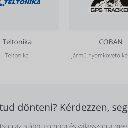
Teltonika
COBAN
Teltonika
Jármű nyomkövető ké
ud dönteni? Kérdezzen, seg
ntson az alábbi gombra és válasszon a meg