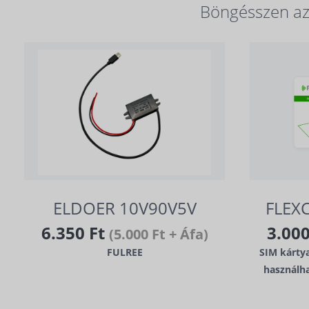
Böngésszen az 
ELDOER 10V90V5V
FLEX
6.350 Ft
3.00
(5.000 Ft + Áfa)
FULREE
SIM kárty
használh