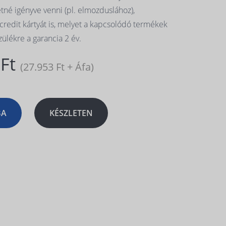
retné igényve venni (pl. elmozduslához),
credit kártyát is, melyet a kapcsolódó termékek
szülékre a garancia 2 év.
 Ft
(27.953 Ft + Áfa)
BA
KÉSZLETEN