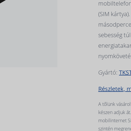
mobiltelefo
(SIM kártya)
másodpercen
sebesség túl
energiataka
nyomköveté
Gyártó:
TKS
Részletek, 
A tőlünk vásárol
készen adjuk át
mobilinternet S
szintén megre