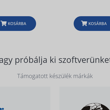
KOSÁRBA
KOSÁRBA
agy próbálja ki szoftverünket
Támogatott készülék márkák