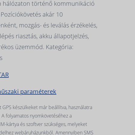
n hálózaton történő kommunikáció
. Pozíciókövetés akár 10
ként, mozgás- és leválás érzékelés,
lépés riasztás, akku állapotjelzés,
rékos üzemmód. Kategória:
s
TAR
műszaki paraméterek
t GPS készülkeket már beállítva, használatra
. A folyamatos nyomkövetéséhez a
IM-kártya és szoftver szükséges, melyeket
ndelhez webáruházunkból. Amennyiben SMS