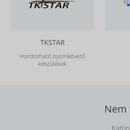
TKSTAR
Hordozható nyomkövető
készülékek
Nem t
Katti