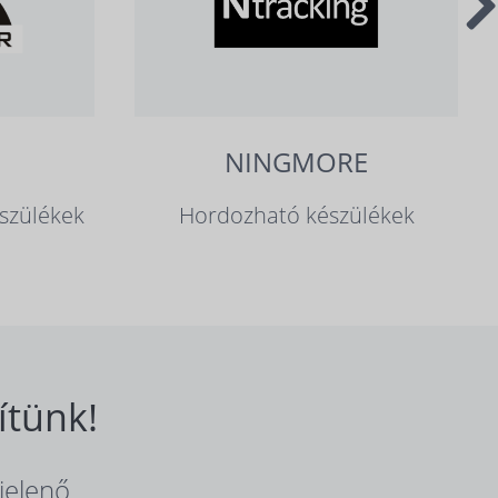
NINGMORE
szülékek
Hordozható készülékek
ítünk!
jelenő