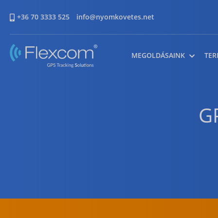
+36 70 3333 525
info@nyomkovetes.net
MEGOLDÁSAINK
TER
G