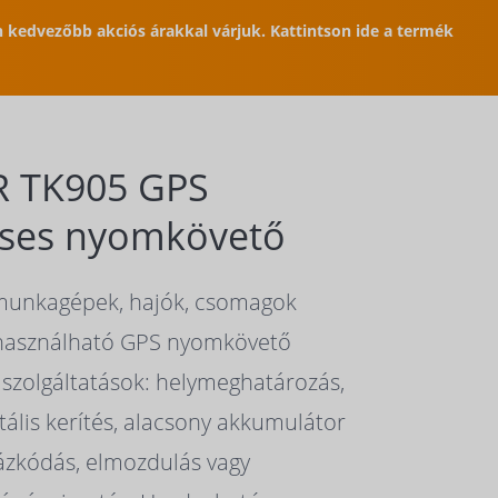
en kedvezőbb akciós árakkal várjuk. Kattintson ide a termék
R TK905 GPS
ses nyomkövető
munkagépek, hajók, csomagok
használható GPS nyomkövető
 szolgáltatások: helymeghatározás,
tális kerítés, alacsony akkumulátor
rázkódás, elmozdulás vagy