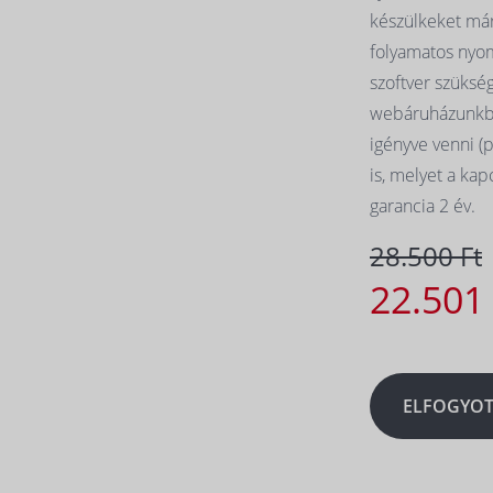
készülkeket már 
folyamatos nyom
szoftver szüksé
webáruházunkbó
igényve venni (p
is, melyet a kap
garancia 2 év.
28.500 Ft
22.501
ELFOGYOT