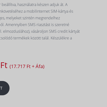
beállítva, használatra készen adjuk át. A
követéséhez a mobilinternet SIM-kártya és
ges, melyeket szintén megrendelhez
l. Amennyiben SMS riasztást is szeretné
l. elmozduslához), vásároljon SMS credit kártyát
csolódó termékek között talál. Készülékre a
 Ft
(17.717 Ft + Áfa)
T