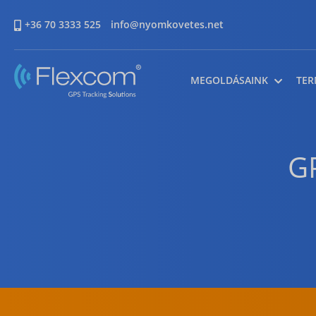
+36 70 3333 525
info@nyomkovetes.net
MEGOLDÁSAINK
TER
G