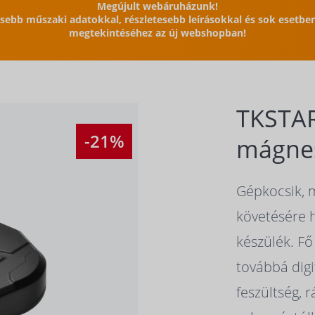
Megújult webáruházunk!
issebb műszaki adatokkal, részletesebb leírásokkal és sok esetb
megtekintéséhez az új webshopban!
TKSTA
-21%
mágne
Gépkocsik, 
követésére 
készülék. Fő
továbbá digi
feszültség, 