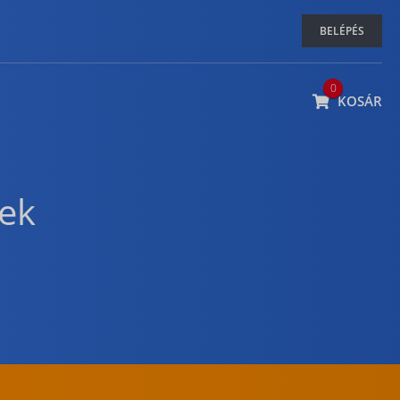
BELÉPÉS
0
KOSÁR
ek