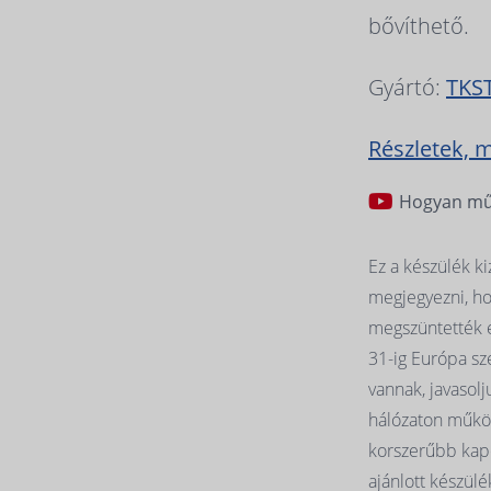
bővíthető.
Gyártó:
TKS
Részletek, 
Hogyan mű
Ez a készülék k
megjegyezni, ho
megszüntették e
31-ig Európa sz
vannak, javasolj
hálózaton működ
korszerűbb kapc
ajánlott készülé