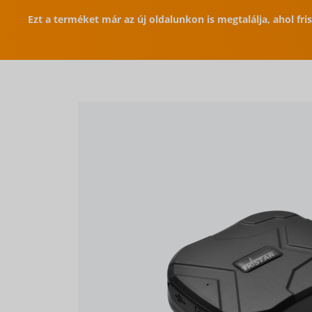
Ezt a terméket már az új oldalunkon is megtalálja, ahol fr