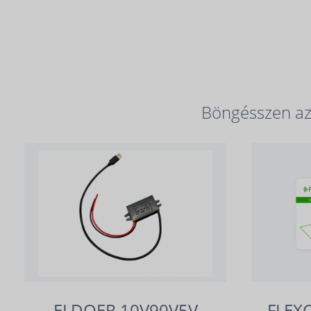
Böngésszen az 
ELDOER 10V90V5V
FLEX