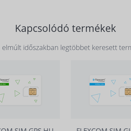
Kapcsolódó termékek
elmúlt időszakban legtöbbet keresett ter
COM SIM GPS HU
FLEXCOM SIM G