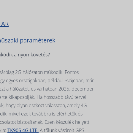
TAR
műszaki paraméterek
ködik a nyomkövetés?
izárólag 2G hálózaton működik. Fontos
gy egyes országokban, például Svájcban, már
zt a hálózatot, és várhatóan 2025. december
erte kikapcsolják. Ha hosszabb távú tervei
uk, hogy olyan eszközt válasszon, amely 4G
ik, mivel ezek továbbra is elérhetők és
solatot biztosítanak. Ezen készülék helyett
k a:
TK905 4G LTE.
A tőlünk vásárolt GPS