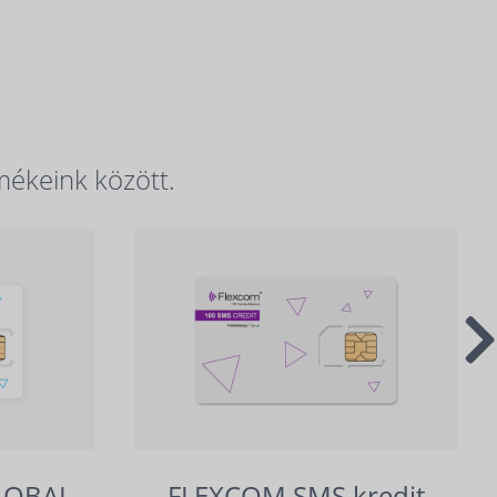
mékeink között.
LOBAL
FLEXCOM SMS kredit