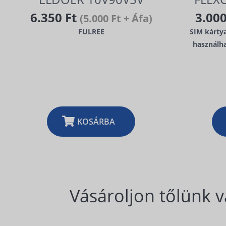
6.350 Ft
3.00
(5.000 Ft + Áfa)
FULREE
SIM kárty
használh
KOSÁRBA
Vásároljon tőlünk v