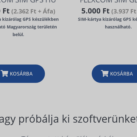
0 Ft
5.000 Ft
(2.362 Ft + Áfa)
(3.937 Ft
a kizárólag GPS készülékben
SIM-kártya kizárólag GPS k
ató Magyarország területén
használható.
belül.
KOSÁRBA
KOSÁRBA
agy próbálja ki szoftverünket