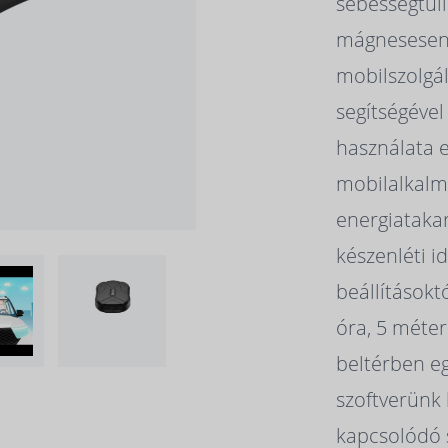
sebességtúll
mágnesesen 
mobilszolgál
segítségéve
használata 
mobilalkalm
energiataka
készenléti 
beállításokt
óra, 5 méter
beltérben e
szoftverünk 
kapcsolódó 