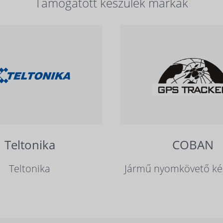
Támogatott készülék márkák
Teltonika
COBAN
Teltonika
Jármű nyomkövető ké