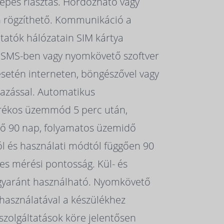
épés riasztás. Hordozható vagy
rögzíthető. Kommunikáció a
tatók hálózatain SIM kártya
l SMS-ben vagy nyomkövető szoftver
esetén interneten, böngészővel vagy
azással. Automatikus
rékos üzemmód 5 perc után,
idő 90 nap, folyamatos üzemidő
ól és használati módtól függően 90
es mérési pontosság. Kül- és
gyaránt használható. Nyomkövető
használatával a készülékhez
szolgáltatások köre jelentősen