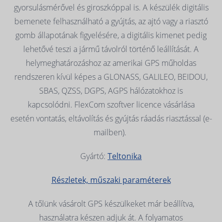
gyorsulásmérővel és giroszkóppal is. A készülék digitális
bemenete felhasználható a gyújtás, az ajtó vagy a riasztó
gomb állapotának figyelésére, a digitális kimenet pedig
lehetővé teszi a jármű távolról történő leállítását. A
helymeghatározáshoz az amerikai GPS műholdas
rendszeren kívül képes a GLONASS, GALILEO, BEIDOU,
SBAS, QZSS, DGPS, AGPS hálózatokhoz is
kapcsolódni. FlexCom szoftver licence vásárlása
esetén vontatás, eltávolítás és gyújtás ráadás riasztással (e-
mailben).
Gyártó:
Teltonika
Részletek, műszaki paraméterek
A tőlünk vásárolt GPS készülkeket már beállítva,
használatra készen adjuk át. A folyamatos