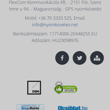
FlexCom Kommunikációs Kft. - 2151 Fót, Szent
Imre u 94. - Magyarország - GPS nyomkövetés
Mobil: +36 70 3333 525, Email:
info@nyomkovetes.net
Bankszámlaszám: 11714006-20448255 EU
Adószám: HU23098976