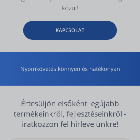
közül!
KAPCSOLAT
Nyomkövetés könnyen és hatékonyan
Értesüljön elsőként legújabb
termékeinkről, fejlesztéseinkről -
iratkozzon fel hírlevelünkre!