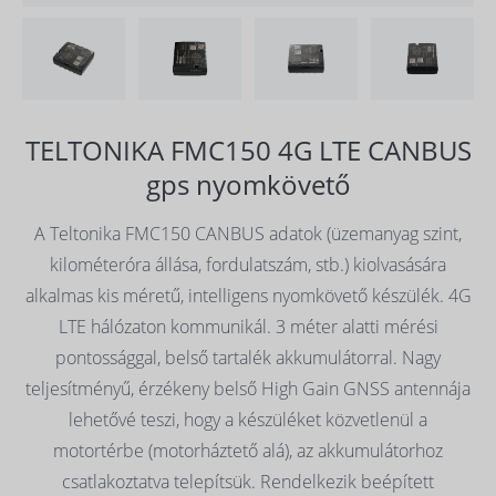
TELTONIKA FMC150 4G LTE CANBUS
gps nyomkövető
A Teltonika FMC150 CANBUS adatok (üzemanyag szint,
kilométeróra állása, fordulatszám, stb.) kiolvasására
alkalmas kis méretű, intelligens nyomkövető készülék. 4G
LTE hálózaton kommunikál. 3 méter alatti mérési
pontossággal, belső tartalék akkumulátorral. Nagy
teljesítményű, érzékeny belső High Gain GNSS antennája
lehetővé teszi, hogy a készüléket közvetlenül a
motortérbe (motorháztető alá), az akkumulátorhoz
csatlakoztatva telepítsük. Rendelkezik beépített