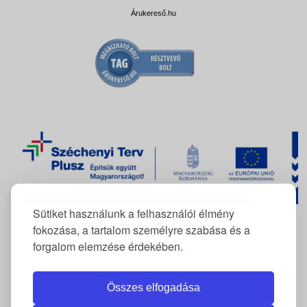
Árukereső.hu
Sütiket használunk a felhasználói élmény
fokozása, a tartalom személyre szabása és a
A FlexCom Kommunikációs Kft. az
RRF-REP-10.10.1-24-2026-
forgalom elemzése érdekében.
11222
azonosítószámú projekt keretében támogatásban
részesült elektromos gépjármű beszerzésére.
Összes elfogadása