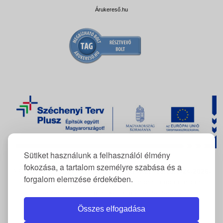
Árukereső.hu
Sütiket használunk a felhasználói élmény
fokozása, a tartalom személyre szabása és a
A FlexCom Kommunikációs Kft. az
RRF-REP-10.10.1-24-2026-
forgalom elemzése érdekében.
11222
azonosítószámú projekt keretében támogatásban
részesült elektromos gépjármű beszerzésére.
Összes elfogadása