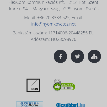
FlexCom Kommunikációs Kft. - 2151 Fót, Szent
Imre u 94. - Magyarország - GPS nyomkövetés
Mobil: +36 70 3333 525, Email:
info@nyomkovetes.net
Bankszámlaszám: 11714006-20448255 EU
Adószám: HU23098976