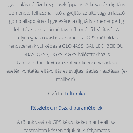
gyorsulásmérővel és giroszkóppal is. A készülék digitális
bemenete felhasználható a gyújtás, az ajtó vagy a riasztó
gomb állapotának figyelésére, a digitális kimenet pedig
lehetővé teszi a jármű távolról történő leállítását. A
helymeghatározáshoz az amerikai GPS műholdas
rendszeren kívül képes a GLONASS, GALILEO, BEIDOU,
SBAS, QZSS, DGPS, AGPS hálózatokhoz is
kapcsolódni. FlexCom szoftver licence vásárlása
esetén vontatás, eltávolítás és gyújtás ráadás riasztással (e-
mailben).
Gyártó:
Teltonika
Részletek, műszaki paraméterek
A tőlünk vásárolt GPS készülkeket már beállítva,
használatra készen adjuk át. A folyamatos