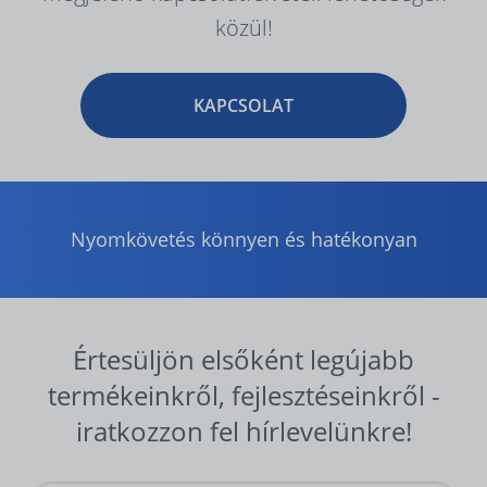
közül!
KAPCSOLAT
Nyomkövetés könnyen és hatékonyan
Értesüljön elsőként legújabb
termékeinkről, fejlesztéseinkről -
iratkozzon fel hírlevelünkre!