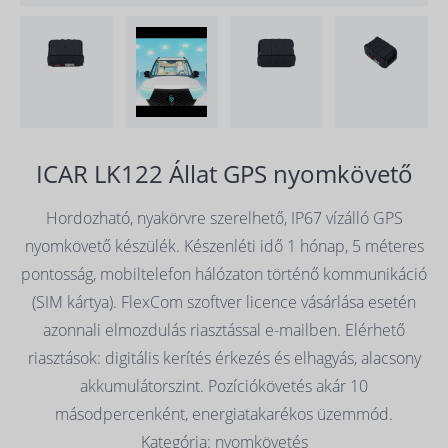
ICAR LK122 Állat GPS nyomkövető
Hordozható, nyakörvre szerelhető, IP67 vízálló GPS
nyomkövető készülék. Készenléti idő 1 hónap, 5 méteres
pontosság, mobiltelefon hálózaton történő kommunikáció
(SIM kártya). FlexCom szoftver licence vásárlása esetén
azonnali elmozdulás riasztással e-mailben. Elérhető
riasztások: digitális kerítés érkezés és elhagyás, alacsony
akkumulátorszint. Pozíciókövetés akár 10
másodpercenként, energiatakarékos üzemmód.
Kategória: nyomkövetés