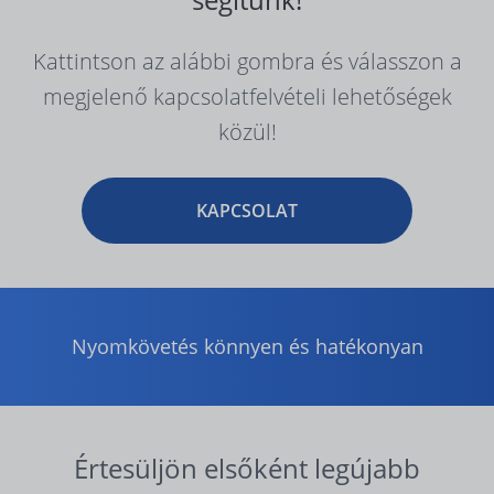
Kattintson az alábbi gombra és válasszon a
megjelenő kapcsolatfelvételi lehetőségek
közül!
KAPCSOLAT
Nyomkövetés könnyen és hatékonyan
Értesüljön elsőként legújabb