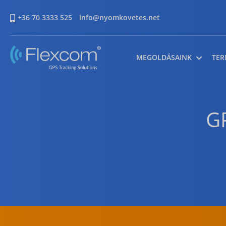
+36 70 3333 525
info@nyomkovetes.net
MEGOLDÁSAINK
TER
G