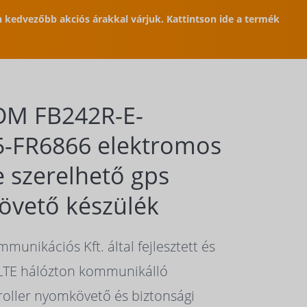
en kedvezőbb akciós árakkal várjuk. Kattintson ide a termék
OM FB242R-E-
-FR6866 elektromos
e szerelhető gps
vető készülék
unikációs Kft. által fejlesztett és
 LTE hálózton kommunikálló
roller nyomkövető és biztonsági