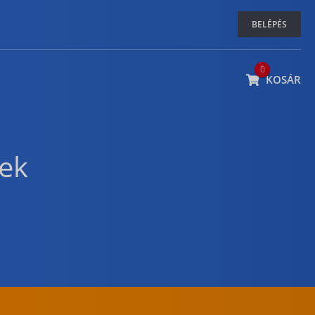
BELÉPÉS
0
KOSÁR
ek