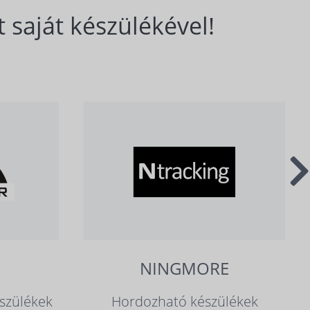
 saját készülékével!
NINGMORE
szülékek
Hordozható készülékek