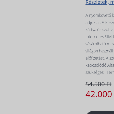
Részletek, 
A nyomkövető ké
adjuk át. A ké
kártya és szoftve
internetes SIM-
vásárolható meg.
világon használ
előfizetést. A s
kapcsolódó Álta
szükséges. Ter
54.500 Ft
42.000