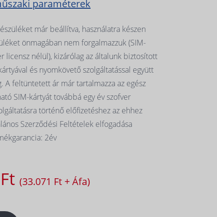
műszaki paraméterek
szüléket már beállítva, használatra készen
szüléket önmagában nem forgalmazzuk (SIM-
r licensz nélül), kizárólag az általunk biztosított
kártyával és nyomkövető szolgáltatással együtt
 A feltüntetett ár már tartalmazza az egész
ható SIM-kártyát továbbá egy év szofver
zolgáltatásra történő előfizetéshez az ehhez
lános Szerződési Feltételek elfogadása
mékgarancia: 2év
 Ft
(33.071 Ft + Áfa)