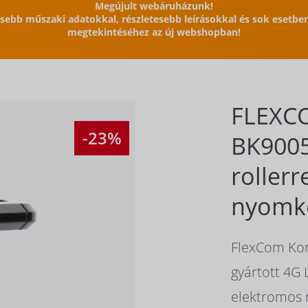
Megújult webáruházunk!
issebb műszaki adatokkal, részletesebb leírásokkal és sok esetb
megtekintéséhez az új webshopban!
FLEXC
-23%
BK9005
rollerr
nyomkö
FlexCom Komm
gyártott 4G
elektromos 