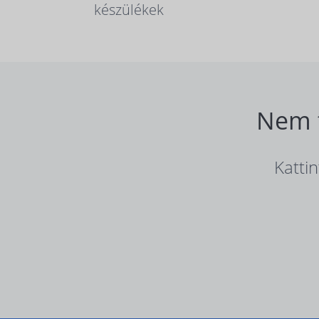
készülékek
Nem t
Katti