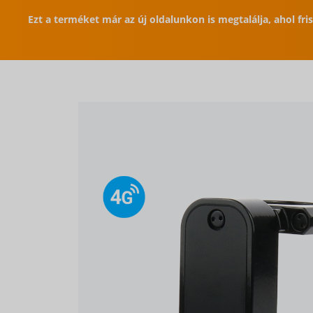
Ezt a terméket már az új oldalunkon is megtalálja, ahol fr