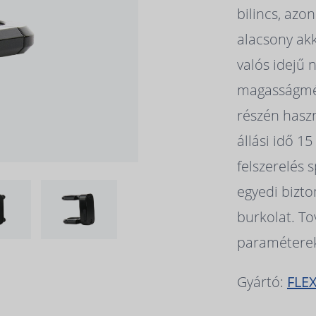
bilincs, azon
alacsony akk
valós idejű 
magasságmér
részén hasz
állási idő 1
felszerelés s
egyedi bizto
burkolat. To
paramétere
Gyártó:
FLE