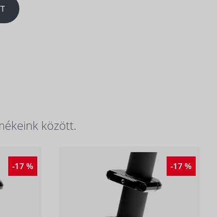
T
mékeink között.
-17 %
-17 %