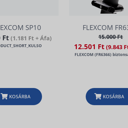
LEXCOM SP10
FLEXCOM FR6
0 Ft
15.000 Ft
(1.181 Ft + Áfa)
12.501 Ft
ODUCT_SHORT_KULSO
(9.843 F
FLEXCOM (FR6366) biztonsá
KOSÁRBA
KOSÁRBA