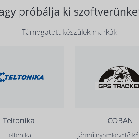
agy próbálja ki szoftverünket
Támogatott készülék márkák
Teltonika
COBAN
Teltonika
Jármű nyomkövető ké