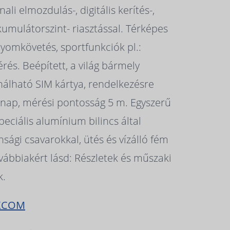
nali elmozdulás-, digitális kerítés-,
umulátorszint- riasztással. Térképes
nyomkövetés, sportfunkciók pl.:
és. Beépített, a világ bármely
nálható SIM kártya, rendelkezésre
5 nap, mérési pontosság 5 m. Egyszerű
peciális alumínium bilincs által
nsági csavarokkal, ütés és vízálló fém
vábbiakért lásd: Részletek és műszaki
k.
XCOM