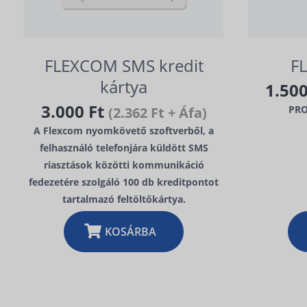
FLEXCOM SMS kredit
F
kártya
1.50
3.000 Ft
PR
(2.362 Ft + Áfa)
A Flexcom nyomkövető szoftverből, a
felhasználó telefonjára küldött SMS
riasztások közötti kommunikáció
fedezetére szolgáló 100 db kreditpontot
tartalmazó feltöltőkártya.
KOSÁRBA