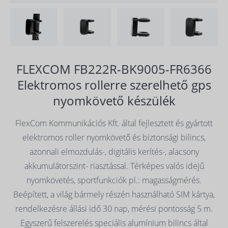
FLEXCOM FB222R-BK9005-FR6366
Elektromos rollerre szerelhető gps
nyomkövető készülék
FlexCom Kommunikációs Kft. által fejlesztett és gyártott
elektromos roller nyomkövető és biztonsági bilincs,
azonnali elmozdulás-, digitális kerítés-, alacsony
akkumulátorszint- riasztással. Térképes valós idejű
nyomkövetés, sportfunkciók pl.: magasságmérés.
Beépített, a világ bármely részén használható SIM kártya,
rendelkezésre állási idő 30 nap, mérési pontosság 5 m.
Egyszerű felszerelés speciális alumínium bilincs által