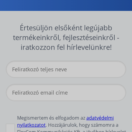
Értesüljön elsőként legújabb
termékeinkről, fejlesztéseinkről -
iratkozzon fel hírlevelünkre!
Megismertem és elfogadom az
adatvédelmi
nyilatkozatot
. Hozzájárulok, hogy számomra a
FlexCom Kommunikációs Kft. a jövőben hírlevelet