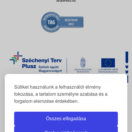
Árukereső.hu
Sütiket használunk a felhasználói élmény
fokozása, a tartalom személyre szabása és a
A FlexCom Kommunikációs Kft. az
RRF-REP-10.10.1-24-2026-
forgalom elemzése érdekében.
11222
azonosítószámú projekt keretében támogatásban
részesült elektromos gépjármű beszerzésére.
Összes elfogadása