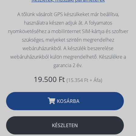
A tőlünk vásárolt GPS készülkeket már beállítva,
használatra készen adjuk át. A folyamatos
nyomkövetéséhez a mobilinternet SIM-kártya és szoftver
szükséges, melyeket szintén megrendelhez
webáruházunkból. A készülék beszerelése
webáruházunkból külön megrendelhető. Készülékre a
garancia 2 év.
19.500 Ft
(15.354 Ft + Áfa)
KOSÁRBA
KÉSZLETEN