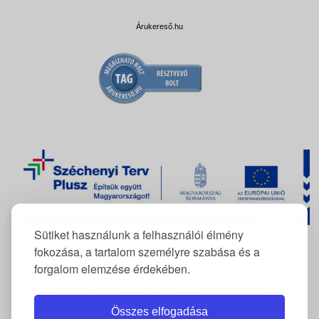
Árukereső.hu
Sütiket használunk a felhasználói élmény
fokozása, a tartalom személyre szabása és a
A FlexCom Kommunikációs Kft. az
RRF-REP-10.10.1-24-2026-
forgalom elemzése érdekében.
11222
azonosítószámú projekt keretében támogatásban
részesült elektromos gépjármű beszerzésére.
Összes elfogadása