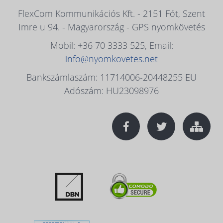
FlexCom Kommunikációs Kft. - 2151 Fót, Szent
Imre u 94. - Magyarország - GPS nyomkövetés
Mobil: +36 70 3333 525, Email:
info@nyomkovetes.net
Bankszámlaszám: 11714006-20448255 EU
Adószám: HU23098976