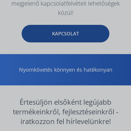
megjelenő kapcsolatfelvételi lehetőségek
közül!
KAPCSOLAT
Nyomkövetés könnyen és hatékonyan
Értesüljön elsőként legújabb
termékeinkről, fejlesztéseinkről -
iratkozzon fel hírlevelünkre!