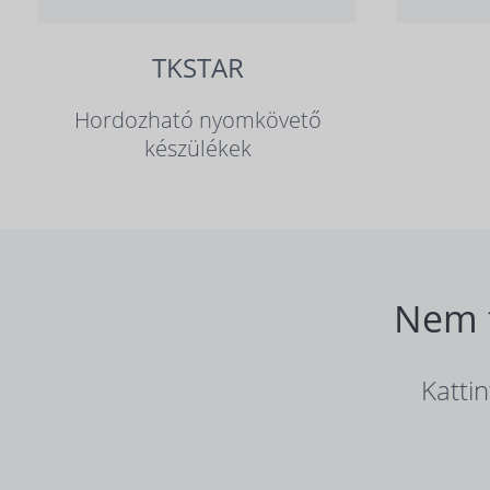
TKSTAR
Hordozható nyomkövető
készülékek
Nem t
Katti