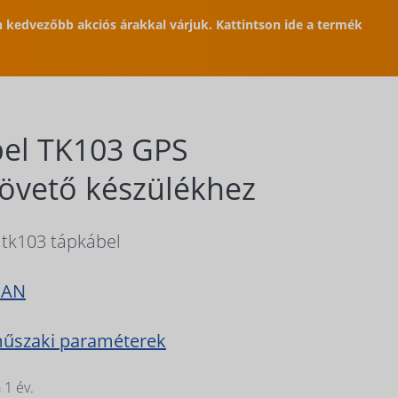
en kedvezőbb akciós árakkal várjuk. Kattintson ide a termék
el TK103 GPS
vető készülékhez
 tk103 tápkábel
BAN
műszaki paraméterek
 1 év.