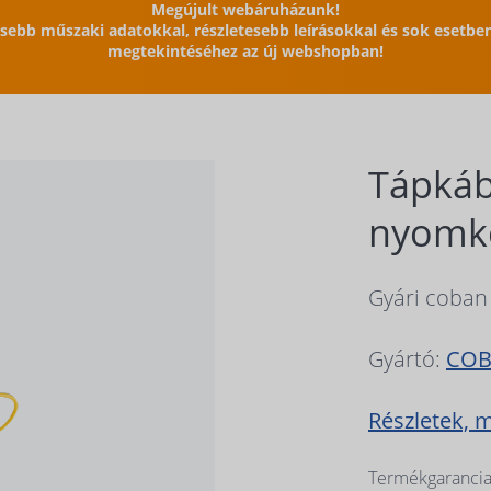
Megújult webáruházunk!
issebb műszaki adatokkal, részletesebb leírásokkal és sok esetb
megtekintéséhez az új webshopban!
Tápkáb
nyomkö
Gyári coban
Gyártó:
CO
Részletek, 
Termékgarancia