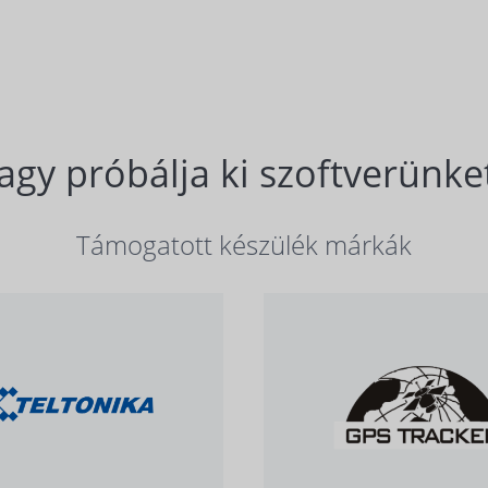
agy próbálja ki szoftverünket
Támogatott készülék márkák