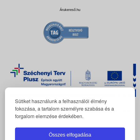
Árukereső.hu
Sütiket használunk a felhasználói élmény
fokozása, a tartalom személyre szabása és a
A FlexCom Kommunikációs Kft. az
RRF-REP-10.10.1-24-2026-
forgalom elemzése érdekében.
11222
azonosítószámú projekt keretében támogatásban
részesült elektromos gépjármű beszerzésére.
Összes elfogadása