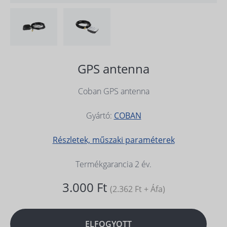
GPS antenna
Coban GPS antenna
Gyártó:
COBAN
Részletek, műszaki paraméterek
Termékgarancia 2 év.
3.000 Ft
(2.362 Ft + Áfa)
ELFOGYOTT