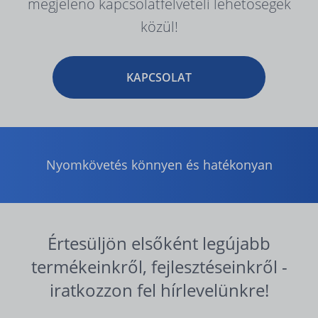
megjelenő kapcsolatfelvételi lehetőségek
közül!
KAPCSOLAT
Nyomkövetés könnyen és hatékonyan
Értesüljön elsőként legújabb
termékeinkről, fejlesztéseinkről -
iratkozzon fel hírlevelünkre!