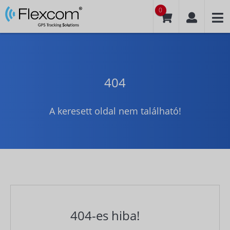
0
404
A keresett oldal nem található!
404-es hiba!